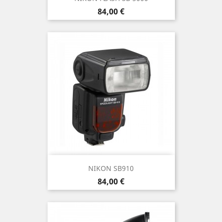
Prix
84,00 €
NIKON SB910
Prix
84,00 €