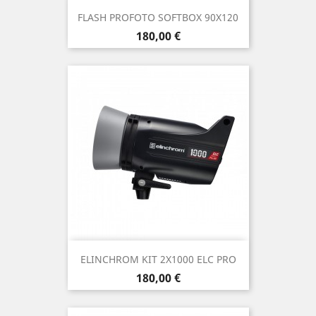
FLASH PROFOTO SOFTBOX 90X120
Prix
180,00 €
ELINCHROM KIT 2X1000 ELC PRO
Prix
180,00 €