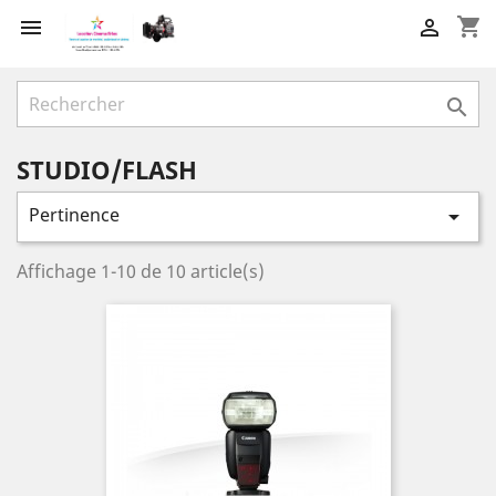
shopping_cart



STUDIO/FLASH
Pertinence

Affichage 1-10 de 10 article(s)