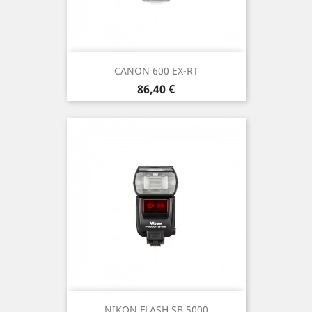
CANON 600 EX-RT
Prix
86,40 €
NIKON FLASH SB 5000