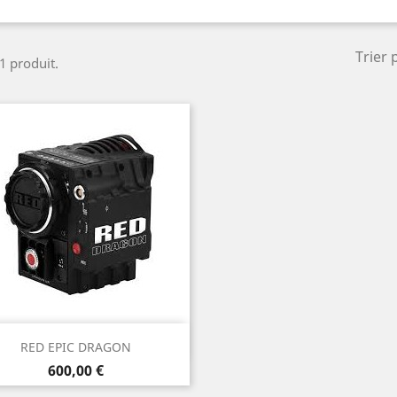
Trier 
 1 produit.
Aperçu rapide

RED EPIC DRAGON
Prix
600,00 €