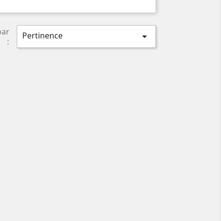
par
Pertinence

: