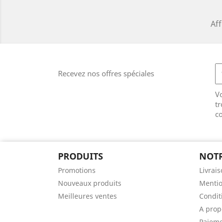
Aff
Recevez nos offres spéciales
V
tr
co
PRODUITS
NOTR
Promotions
Livrai
Nouveaux produits
Mentio
Meilleures ventes
Conditi
A prop
Paieme