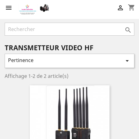
shopping_cart



TRANSMETTEUR VIDEO HF
Pertinence

Affichage 1-2 de 2 article(s)