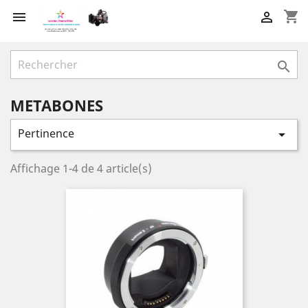
shopping_cart



METABONES
Pertinence

Affichage 1-4 de 4 article(s)