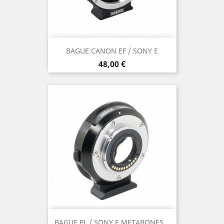
BAGUE CANON EF / SONY E
Prix
48,00 €
BAGUE PL / SONY E METABONES...