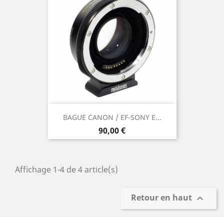
BAGUE CANON / EF-SONY E...
Prix
90,00 €
Affichage 1-4 de 4 article(s)
Retour en haut
